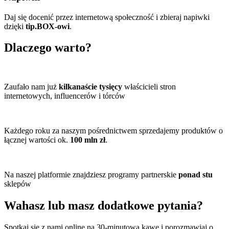
Daj się docenić przez internetową społeczność i zbieraj napiwki
dzięki
tip.BOX-owi
.
Dlaczego warto?
Zaufało nam już
kilkanaście tysięcy
właścicieli stron
internetowych, influencerów i tórców
Każdego roku za naszym pośrednictwem sprzedajemy produktów o
łącznej wartości ok.
100 mln zł
.
Na naszej platformie znajdziesz programy partnerskie
ponad stu
sklepów
Wahasz lub masz
dodatkowe pytania
?
Spotkaj się z nami online na 30-minutową kawę i porozmawiaj o