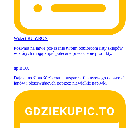
Widżet BUY.BOX
Pozwala na łatwe pokazanie twoim odbiorcom listy sklepów,
w których mogą kupić polecane przez ciebie produkty.
tip.BOX
Daje ci możliwość zbierania
wsparcia finansowego od swoich
fanów i obserwujących poprzez niewielkie napiwki.