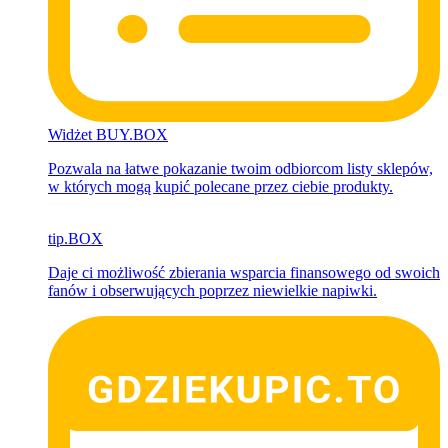
Widżet BUY.BOX
Pozwala na łatwe pokazanie twoim odbiorcom listy sklepów,
w których mogą kupić polecane przez ciebie produkty.
tip.BOX
Daje ci możliwość zbierania
wsparcia finansowego od swoich
fanów i obserwujących poprzez niewielkie napiwki.