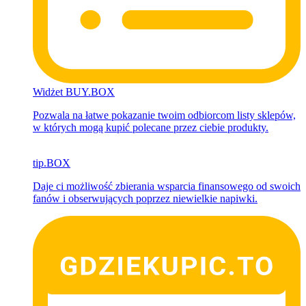
Widżet BUY.BOX
Pozwala na łatwe pokazanie twoim odbiorcom listy sklepów,
w których mogą kupić polecane przez ciebie produkty.
tip.BOX
Daje ci możliwość zbierania
wsparcia finansowego od swoich
fanów i obserwujących poprzez niewielkie napiwki.