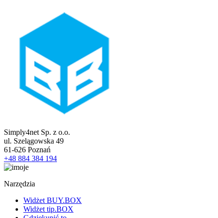
Simply4net Sp. z o.o.
ul. Szelągowska 49
61-626
Poznań
+48 884 384 194
Narzędzia
Widżet BUY.BOX
Widżet tip.BOX
Gdziekupić.to