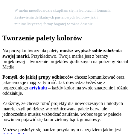
W moim moodboardzie skupiłam się na kolorach i formach.
Zestawienia delikatnych pastelowych kolorów jak i
minimalistycznej formy bogatej w różne desenie.
Tworzenie palety kolorów
Na początku tworzenia palety
musisz wypisać sobie założenia
swojej marki.
Przykładowo, Twoja marka jest z branży
projektowej – tworzenie projektów graficznych na potrzeby Social
Media.
Pomyśl, do jakiej grupy odbiorców
chcesz komunikować oraz
jakie emocje mają za tym iść. Jak dowiedziałaś/eś się z
poprzedniego
artykułu
– każdy kolor ma swoje znaczenie i różnie
oddziałuje.
Załóżmy, że chcesz robić projekty dla nowoczesnych i młodych
marek, czyli pójdziesz w zróżnicowaną paletę barw, ale
jednocześnie musisz wzbudzać zaufanie, wobec tego w palecie
powinien pojawić się kolor zielony bądź granatowy.
Możesz posłużyć się bardzo przydatnym narzędziem jakim jest