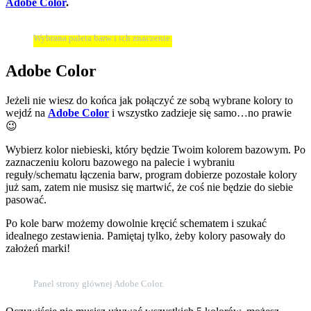
Adobe Color
.
Wybrana paleta barw i ich znaczenie.
Adobe Color
Jeżeli nie wiesz do końca jak połączyć ze sobą wybrane kolory to
wejdź na
Adobe Color
i wszystko zadzieje się samo…no prawie
😉
Wybierz kolor niebieski, który będzie Twoim kolorem bazowym. Po
zaznaczeniu koloru bazowego na palecie i wybraniu
reguły/schematu łączenia barw, program dobierze pozostałe kolory
już sam, zatem nie musisz się martwić, że coś nie będzie do siebie
pasować.
Po kole barw możemy dowolnie kręcić schematem i szukać
idealnego zestawienia. Pamiętaj tylko, żeby kolory pasowały do
założeń marki!
Panel strony głównej Adobe Color.