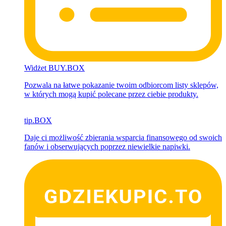
Widżet BUY.BOX
Pozwala na łatwe pokazanie twoim odbiorcom listy sklepów,
w których mogą kupić polecane przez ciebie produkty.
tip.BOX
Daje ci możliwość zbierania
wsparcia finansowego od swoich
fanów i obserwujących poprzez niewielkie napiwki.