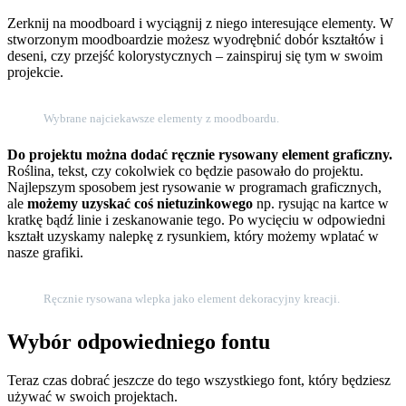
Zerknij na moodboard i wyciągnij z niego interesujące elementy. W
stworzonym moodboardzie możesz wyodrębnić dobór kształtów i
deseni, czy przejść kolorystycznych – zainspiruj się tym w swoim
projekcie.
Wybrane najciekawsze elementy z moodboardu.
Do projektu można dodać ręcznie rysowany element graficzny.
Roślina, tekst, czy cokolwiek co będzie pasowało do projektu.
Najlepszym sposobem jest rysowanie w programach graficznych,
ale
możemy uzyskać coś nietuzinkowego
np. rysując na kartce w
kratkę bądź linie i zeskanowanie tego. Po wycięciu w odpowiedni
kształt uzyskamy nalepkę z rysunkiem, który możemy wplatać w
nasze grafiki.
Ręcznie rysowana wlepka jako element dekoracyjny kreacji.
Wybór odpowiedniego fontu
Teraz czas dobrać jeszcze do tego wszystkiego font, który będziesz
używać w swoich projektach.