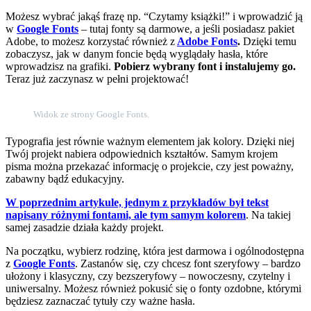
Możesz wybrać jakąś frazę np. “Czytamy książki!” i wprowadzić ją
w
Google Fonts
– tutaj fonty są darmowe, a jeśli posiadasz pakiet
Adobe, to możesz korzystać również z
Adobe Fonts
.
Dzięki temu
zobaczysz, jak w danym foncie będą wyglądały hasła, które
wprowadzisz na grafiki.
Pobierz wybrany font i instalujemy go.
Teraz już zaczynasz w pełni projektować!
Widok ze strony Google Fonts.
Typografia jest równie ważnym elementem jak kolory. Dzięki niej
Twój projekt nabiera odpowiednich kształtów. Samym krojem
pisma można przekazać informację o projekcie, czy jest poważny,
zabawny bądź edukacyjny.
W poprzednim artykule, jednym z przykładów był tekst
napisany różnymi fontami, ale tym samym kolorem
. Na takiej
samej zasadzie działa każdy projekt.
Na początku, wybierz rodzinę, która jest darmowa i ogólnodostępna
z
Google Fonts
. Zastanów się, czy chcesz font szeryfowy – bardzo
ułożony i klasyczny, czy bezszeryfowy – nowoczesny, czytelny i
uniwersalny. Możesz również pokusić się o fonty ozdobne, którymi
będziesz zaznaczać tytuły czy ważne hasła.