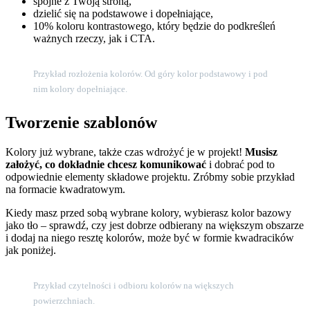
spójne z Twoją stroną,
dzielić się na podstawowe i dopełniające,
10% koloru kontrastowego, który będzie do podkreśleń
ważnych rzeczy, jak i CTA.
Przykład rozłożenia kolorów. Od góry kolor podstawowy i pod
nim kolory dopełniające.
Tworzenie szablonów
Kolory już wybrane, także czas wdrożyć je w projekt!
Musisz
założyć, co dokładnie chcesz komunikować
i dobrać pod to
odpowiednie elementy składowe projektu. Zróbmy sobie przykład
na formacie kwadratowym.
Kiedy masz przed sobą wybrane kolory, wybierasz kolor bazowy
jako tło – sprawdź, czy jest dobrze odbierany na większym obszarze
i dodaj na niego resztę kolorów, może być w formie kwadracików
jak poniżej.
Przykład czytelności i odbioru kolorów na większych
powierzchniach.