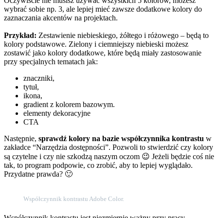
Oczywiście nie musisz używać wszystkich 5 kolorów, możesz
wybrać sobie np. 3, ale lepiej mieć zawsze dodatkowe kolory do
zaznaczania akcentów na projektach.
Przykład:
Zestawienie niebieskiego, żółtego i różowego – będą to
kolory podstawowe. Zielony i ciemniejszy niebieski możesz
zostawić jako kolory dodatkowe, które będą miały zastosowanie
przy specjalnych tematach jak:
znaczniki,
tytuł,
ikona,
gradient z kolorem bazowym.
elementy dekoracyjne
CTA
Następnie,
sprawdź kolory na bazie współczynnika kontrastu
w
zakładce “Narzędzia dostępności”. Pozwoli to stwierdzić czy kolory
są czytelne i czy nie szkodzą naszym oczom 😉 Jeżeli będzie coś nie
tak, to program podpowie, co zrobić, aby to lepiej wyglądało.
Przydatne prawda? 🙂
Współczynnik kontrastu Adobe Color.
Współczynnik kontrastu jest niezmiernie ważny przy pracy