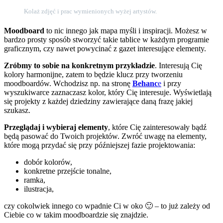
Kolaż zdjęć i prac wymienionych wyżej artystów.
Moodboard
to nic innego jak mapa myśli i inspiracji. Możesz w
bardzo prosty sposób stworzyć takie tablice w każdym programie
graficznym, czy nawet powycinać z gazet interesujące elementy.
Zróbmy to sobie na konkretnym przykładzie
. Interesują Cię
kolory harmonijne, zatem to będzie klucz przy tworzeniu
moodboardów. Wchodzisz np. na stronę
Behanc
e
i przy
wyszukiwarce zaznaczasz kolor, który Cię interesuje. Wyświetlają
się projekty z każdej dziedziny zawierające daną frazę jakiej
szukasz.
Przeglądaj i wybieraj elementy
, które Cię zainteresowały bądź
będą pasować do Twoich projektów. Zwróć uwagę na elementy,
które mogą przydać się przy późniejszej fazie projektowania:
dobór kolorów,
konkretne przejście tonalne,
ramka,
ilustracja,
czy cokolwiek innego co wpadnie Ci w oko 🙂 – to już zależy od
Ciebie co w takim moodboardzie się znajdzie.